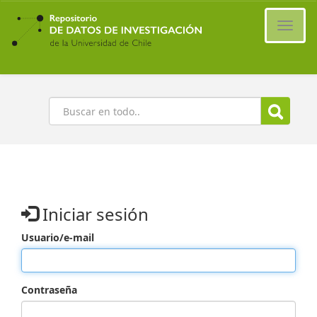
Ir
al
Cambi
contenido
naveg
principal
Buscar
Iniciar sesión
Usuario/e-mail
Contraseña