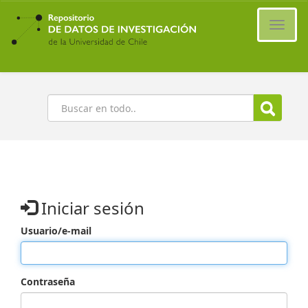
Ir
al
Cambi
contenido
naveg
principal
Buscar
Iniciar sesión
Usuario/e-mail
Contraseña