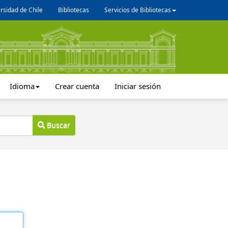
rsidad de Chile
Bibliotecas
Servicios de Bibliotecas
Idioma
Crear cuenta
Iniciar sesión
Buscar