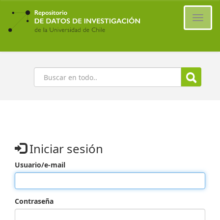
Ir
al
Cambi
contenido
naveg
principal
Buscar
Iniciar sesión
Usuario/e-mail
Contraseña