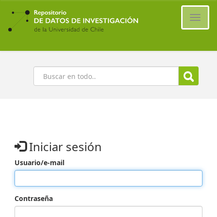
Ir
al
Cambi
contenido
naveg
principal
Buscar
Iniciar sesión
Usuario/e-mail
Contraseña