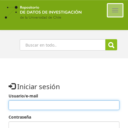
Ir
al
Cambi
contenido
naveg
principal
Buscar
Iniciar sesión
Usuario/e-mail
Contraseña