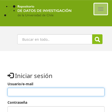
Ir
al
Cambi
contenido
naveg
principal
Buscar
Iniciar sesión
Usuario/e-mail
Contraseña