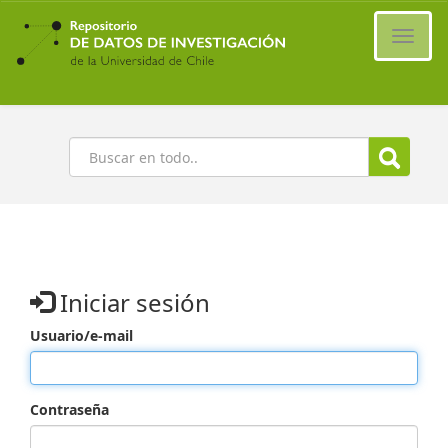
Ir
al
Cambi
contenido
naveg
principal
Buscar
Iniciar sesión
Usuario/e-mail
Contraseña