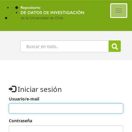
Ir
al
Cambi
contenido
naveg
principal
Buscar
Iniciar sesión
Usuario/e-mail
Contraseña