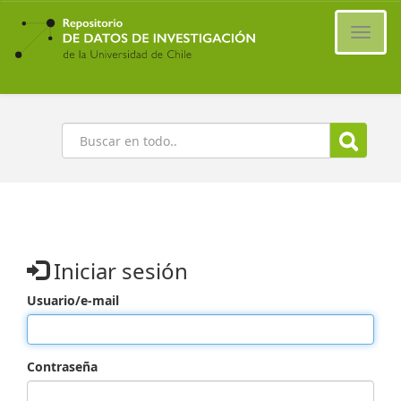
Ir
al
Cambi
contenido
naveg
principal
Buscar
Iniciar sesión
Usuario/e-mail
Contraseña