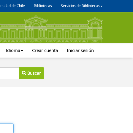
rsidad de Chile
Bibliotecas
Servicios de Bibliotecas
Idioma
Crear cuenta
Iniciar sesión
Buscar