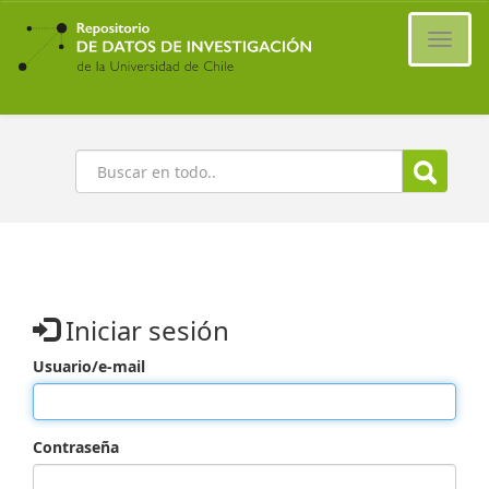
Ir
al
Cambi
contenido
naveg
principal
Buscar
Iniciar sesión
Usuario/e-mail
Contraseña