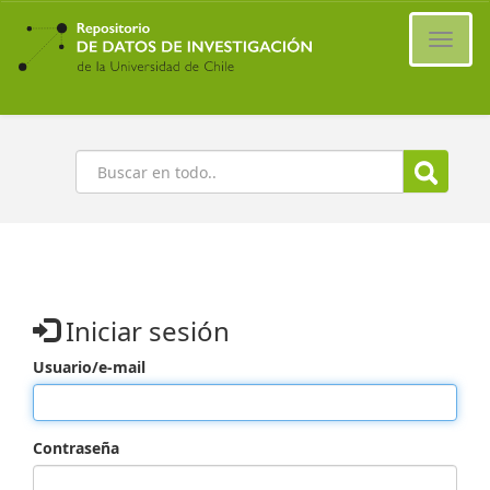
Ir
al
Cambi
contenido
naveg
principal
Buscar
Iniciar sesión
Usuario/e-mail
Contraseña