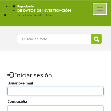
Ir
al
Cambi
contenido
naveg
principal
Buscar
Iniciar sesión
Usuario/e-mail
Contraseña