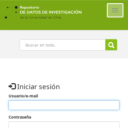
Ir
al
Cambi
contenido
naveg
principal
Buscar
Iniciar sesión
Usuario/e-mail
Contraseña