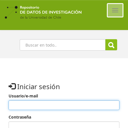
Ir
al
Cambi
contenido
naveg
principal
Buscar
Iniciar sesión
Usuario/e-mail
Contraseña