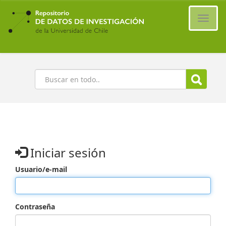
Ir
al
Cambi
contenido
naveg
principal
Buscar
Iniciar sesión
Usuario/e-mail
Contraseña