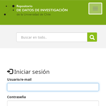
Ir
al
Cambi
contenido
naveg
principal
Buscar
Iniciar sesión
Usuario/e-mail
Contraseña