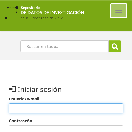
Ir
al
Cambi
contenido
naveg
principal
Buscar
Iniciar sesión
Usuario/e-mail
Contraseña