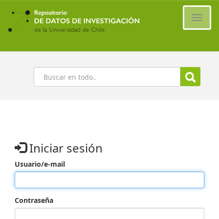
Ir
al
Cambi
contenido
naveg
principal
Buscar
Iniciar sesión
Usuario/e-mail
Contraseña