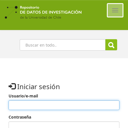
Ir
al
Cambi
contenido
naveg
principal
Buscar
Iniciar sesión
Usuario/e-mail
Contraseña