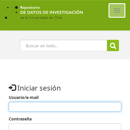
Ir
al
Cambi
contenido
naveg
principal
Buscar
Iniciar sesión
Usuario/e-mail
Contraseña