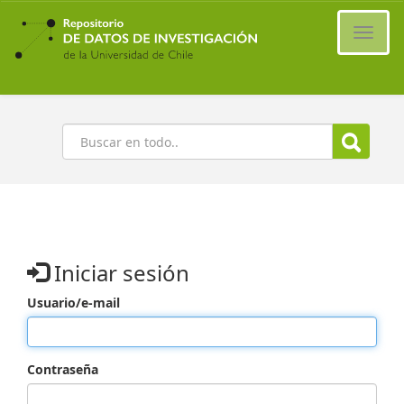
Ir
al
Cambi
contenido
naveg
principal
Buscar
Iniciar sesión
Usuario/e-mail
Contraseña