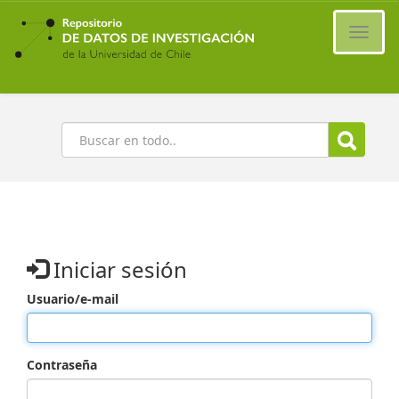
Ir
al
Cambi
contenido
naveg
principal
Buscar
Iniciar sesión
Usuario/e-mail
Contraseña