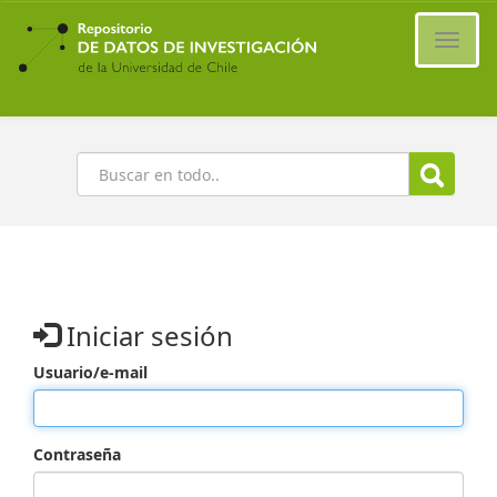
Ir
al
Cambi
contenido
naveg
principal
Buscar
Iniciar sesión
Usuario/e-mail
Contraseña