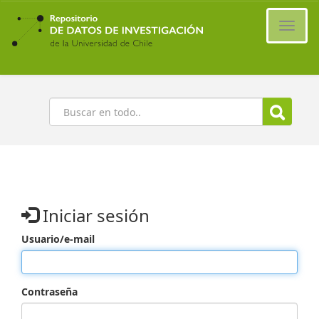
Ir
al
Cambi
contenido
naveg
principal
Buscar
Iniciar sesión
Usuario/e-mail
Contraseña