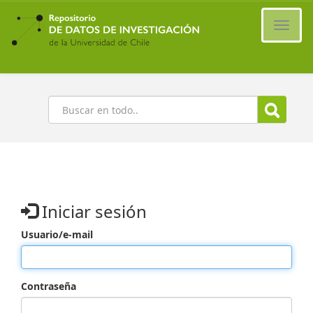
Ir
al
Cambi
contenido
naveg
principal
Buscar
Iniciar sesión
Usuario/e-mail
Contraseña