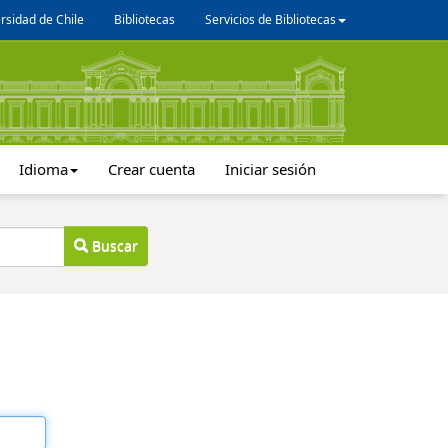
rsidad de Chile
Bibliotecas
Servicios de Bibliotecas
Idioma
Crear cuenta
Iniciar sesión
Buscar