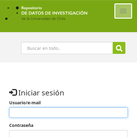
Ir
al
Cambi
contenido
naveg
principal
Buscar
Iniciar sesión
Usuario/e-mail
Contraseña