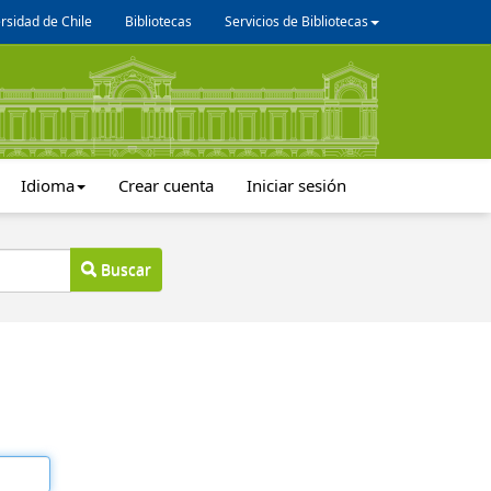
rsidad de Chile
Bibliotecas
Servicios de Bibliotecas
Idioma
Crear cuenta
Iniciar sesión
Buscar