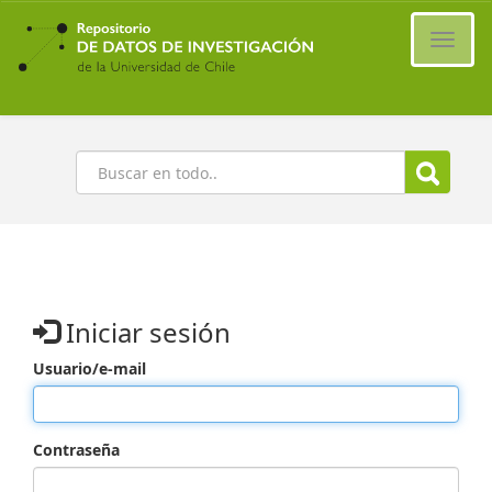
Ir
al
Cambi
contenido
naveg
principal
Buscar
Iniciar sesión
Usuario/e-mail
Contraseña