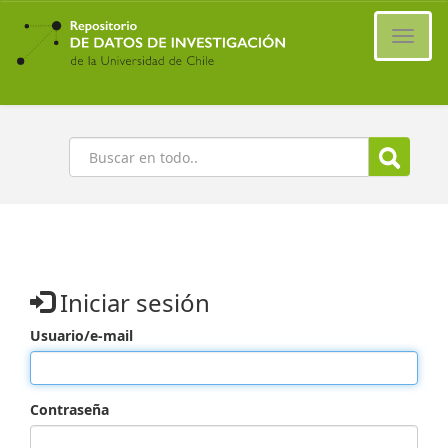
Ir
al
Cambi
contenido
naveg
principal
Buscar
Iniciar sesión
Usuario/e-mail
Contraseña