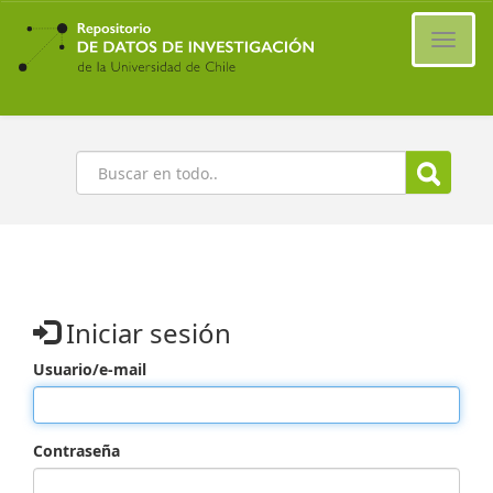
Ir
al
Cambi
contenido
naveg
principal
Buscar
Iniciar sesión
Usuario/e-mail
Contraseña