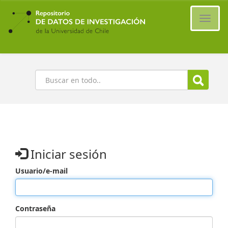
Ir
al
Cambi
contenido
naveg
principal
Buscar
Iniciar sesión
Usuario/e-mail
Contraseña