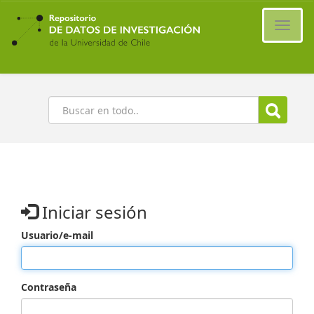
Ir
al
Cambi
contenido
naveg
principal
Buscar
Iniciar sesión
Usuario/e-mail
Contraseña