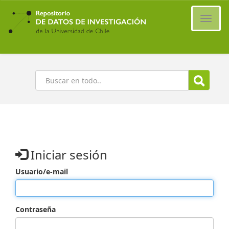
Ir
al
Cambi
contenido
naveg
principal
Buscar
Iniciar sesión
Usuario/e-mail
Contraseña