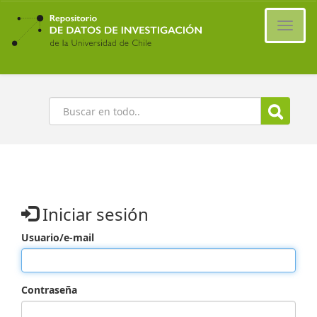
Ir
al
Cambi
contenido
naveg
principal
Buscar
Iniciar sesión
Usuario/e-mail
Contraseña