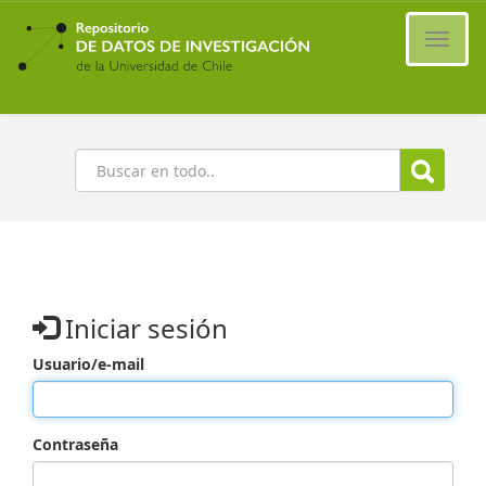
Ir
al
Cambi
contenido
naveg
principal
Buscar
Iniciar sesión
Usuario/e-mail
Contraseña