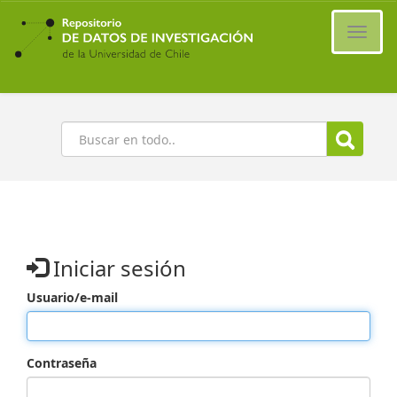
Ir
al
Cambi
contenido
naveg
principal
Buscar
Iniciar sesión
Usuario/e-mail
Contraseña