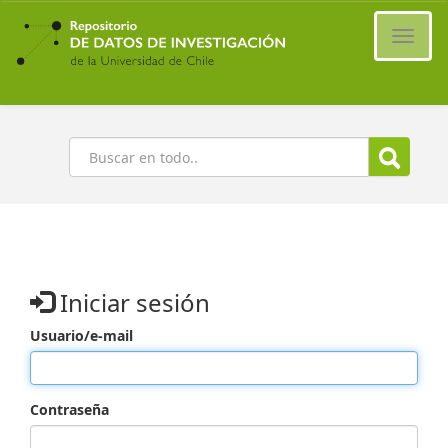
Ir
al
Cambi
contenido
naveg
principal
Buscar
Iniciar sesión
Usuario/e-mail
Contraseña