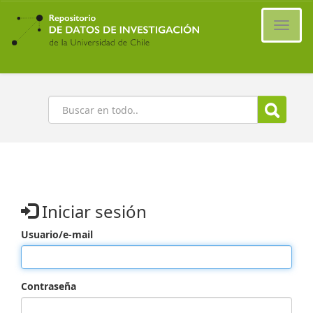
Ir
al
Cambi
contenido
naveg
principal
Buscar
Iniciar sesión
Usuario/e-mail
Contraseña