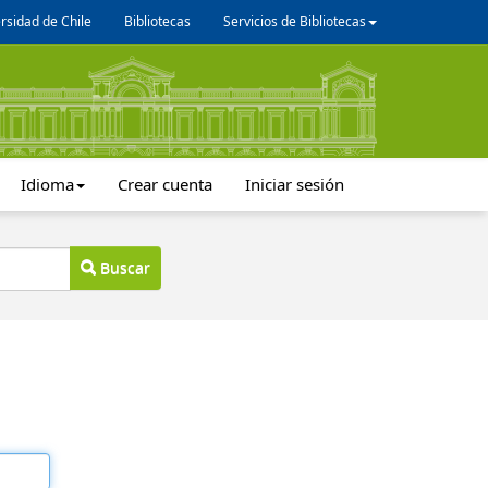
rsidad de Chile
Bibliotecas
Servicios de Bibliotecas
Idioma
Crear cuenta
Iniciar sesión
Buscar