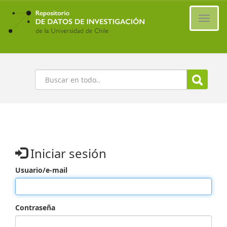
Ir
al
Cambi
contenido
naveg
principal
Buscar
Iniciar sesión
Usuario/e-mail
Contraseña