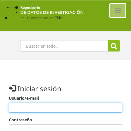
Ir
al
Cambi
contenido
naveg
principal
Buscar
Iniciar sesión
Usuario/e-mail
Contraseña