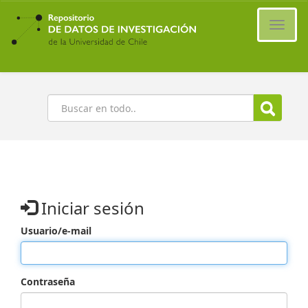
Ir
al
Cambi
contenido
naveg
principal
Buscar
Iniciar sesión
Usuario/e-mail
Contraseña