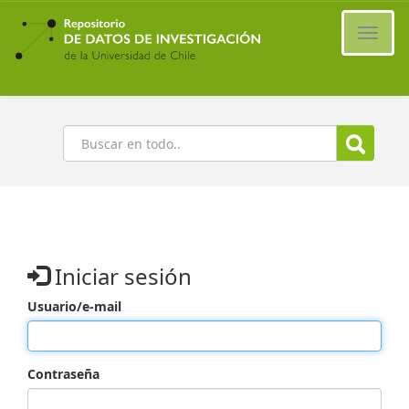
Ir
al
Cambi
contenido
naveg
principal
Buscar
Iniciar sesión
Usuario/e-mail
Contraseña