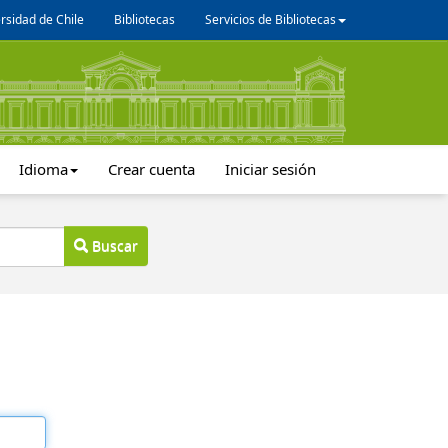
rsidad de Chile
Bibliotecas
Servicios de Bibliotecas
Idioma
Crear cuenta
Iniciar sesión
Buscar