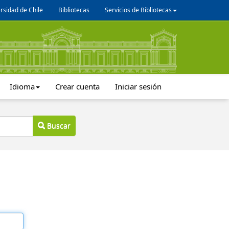
rsidad de Chile
Bibliotecas
Servicios de Bibliotecas
Idioma
Crear cuenta
Iniciar sesión
Buscar