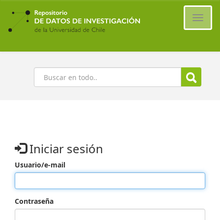
Ir
al
Cambi
contenido
naveg
principal
Buscar
Iniciar sesión
Usuario/e-mail
Contraseña