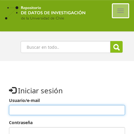
Ir
al
Cambi
contenido
naveg
principal
Buscar
Iniciar sesión
Usuario/e-mail
Contraseña